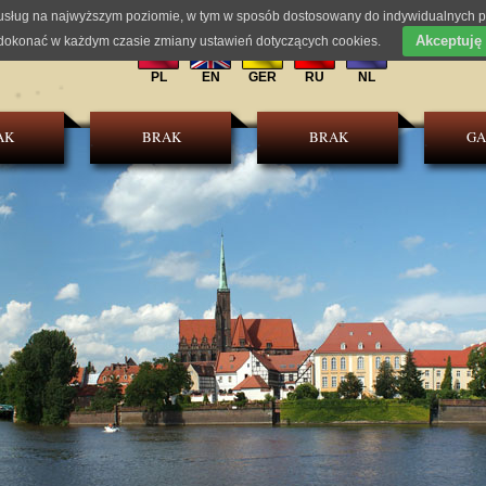
 usług na najwyższym poziomie, w tym w sposób dostosowany do indywidualnych po
Akceptuję
okonać w każdym czasie zmiany ustawień dotyczących cookies.
PL
EN
GER
RU
NL
AK
BRAK
BRAK
GA